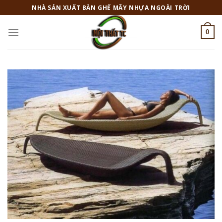
Skip
NHÀ SẢN XUẤT BÀN GHẾ MÂY NHỰA NGOÀI TRỜI
to
content
0