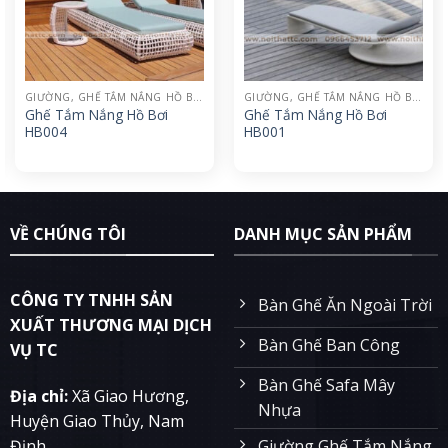
GIƯỜNG, GHẾ TẮM NẮNG HỒ BƠI
GIƯỜNG, GHẾ TẮM NẮNG HỒ BƠI
Ghế Tắm Nắng Hồ Bơi
Ghế Tắm Nắng Hồ Bơi
HB004
HB001
VỀ CHÚNG TÔI
DANH MỤC SẢN PHẨM
CÔNG TY TNHH SẢN
Bàn Ghế Ăn Ngoài Trời
XUẤT THƯƠNG MẠI DỊCH
Bàn Ghế Ban Công
VỤ TC
Bàn Ghế Safa Mây
Địa chỉ:
Xã Giao Hương,
Nhựa
Huyện Giao Thủy, Nam
Giường Ghế Tắm Nắng
Định