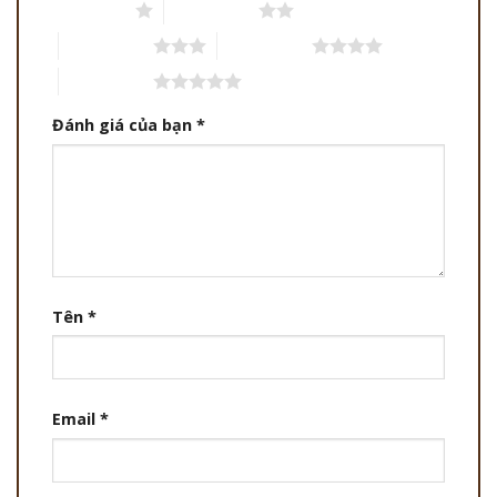
1 trên 5 sao
2 trên 5 sao
3 trên 5 sao
4 trên 5 sao
5 trên 5 sao
Đánh giá của bạn
*
Tên
*
Email
*