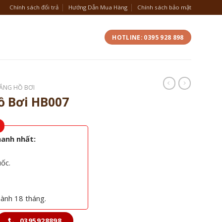
Chính sách đổi trả
Hướng Dẫn Mua Hàng
Chính sách bảo mật
HOTLINE: 0395 928 898
ẮNG HỒ BƠI
 Bơi HB007
hanh nhất:
uốc.
hành 18 tháng.
0395928898