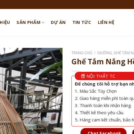
THIỆU
SẢN PHẨM
DỰ ÁN
TIN TỨC
LIÊN HỆ
TRANG CHỦ
/
GIƯỜNG, GHẾ TẮM N
Ghế Tắm Nắng Hồ
NỘI THẤT TC
Để chúng tôi hỗ trợ bạn n
1. Màu Sắc Tùy Chọn
2. Giao hàng miễn phí toàn q
3. Thanh toán khi nhận hàng.
4. Thiết kế theo yêu cầu.
5. Hàng cam kết chuẩn, bảo 
Chat Facebook