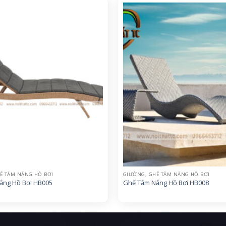
Ế TẮM NẮNG HỒ BƠI
GIƯỜNG, GHẾ TẮM NẮNG HỒ BƠI
ắng Hồ Bơi HB005
Ghế Tắm Nắng Hồ Bơi HB008