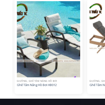
GIƯỜNG, GHẾ TẮM NẮNG HỒ BƠI
GIƯỜNG, GH
Ghế Tắm Nắng Hồ Bơi HB012
Ghế Tắm N