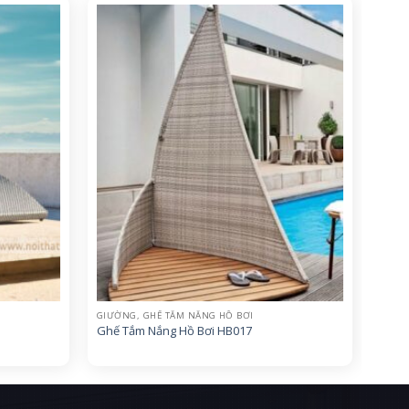
GIƯỜNG, GHẾ TẮM NẮNG HỒ BƠI
Ghế Tắm Nắng Hồ Bơi HB017