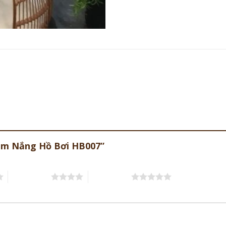
Tắm Nắng Hồ Bơi HB007”
4 trên 5 sao
5 trên 5 sao