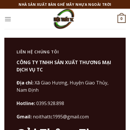
Skip
NHÀ SẢN XUẤT BÀN GHẾ MÂY NHỰA NGOÀI TRỜI
to
content
0
LIÊN HỆ CHÚNG TÔI
CÔNG TY TNHH SẢN XUẤT THƯƠNG MẠI
DỊCH VỤ TC
Địa chỉ:
Xã Giao Hương, Huyện Giao Thủy,
Nam Định
Hotline:
0395.928.898
Gmail:
noithattc1995@gmail.com