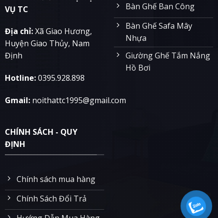
Bàn Ghế Ban Công
VỤ TC
Bàn Ghế Safa Mây
Địa chỉ:
Xã Giao Hương,
Nhựa
Huyện Giao Thủy, Nam
Giường Ghế Tắm Nắng
Định
Hồ Bơi
Hotline:
0395.928.898
Gmail:
noithattc1995@gmail.com
CHÍNH SÁCH - QUY
ĐỊNH
Chính sách mua hàng
Chính Sách Đổi Trả
Hướng Dẫn Mua Hàng