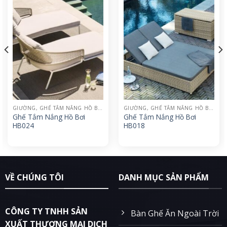
GIƯỜNG, GHẾ TẮM NẮNG HỒ BƠI
GIƯỜNG, GHẾ TẮM NẮNG HỒ BƠI
Ghế Tắm Nắng Hồ Bơi
Ghế Tắm Nắng Hồ Bơi
HB024
HB018
VỀ CHÚNG TÔI
DANH MỤC SẢN PHẨM
CÔNG TY TNHH SẢN
Bàn Ghế Ăn Ngoài Trời
XUẤT THƯƠNG MẠI DỊCH