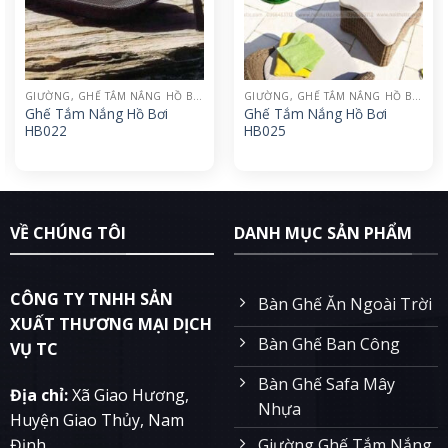
GIƯỜNG, GHẾ TẮM NẮNG HỒ BƠI
GIƯỜNG, GHẾ TẮM NẮNG HỒ BƠI
Ghế Tắm Nắng Hồ Bơi
Ghế Tắm Nắng Hồ Bơi
HB022
HB025
VỀ CHÚNG TÔI
DANH MỤC SẢN PHẨM
CÔNG TY TNHH SẢN
Bàn Ghế Ăn Ngoài Trời
XUẤT THƯƠNG MẠI DỊCH
Bàn Ghế Ban Công
VỤ TC
Bàn Ghế Safa Mây
Địa chỉ:
Xã Giao Hương,
Nhựa
Huyện Giao Thủy, Nam
Giường Ghế Tắm Nắng
Định