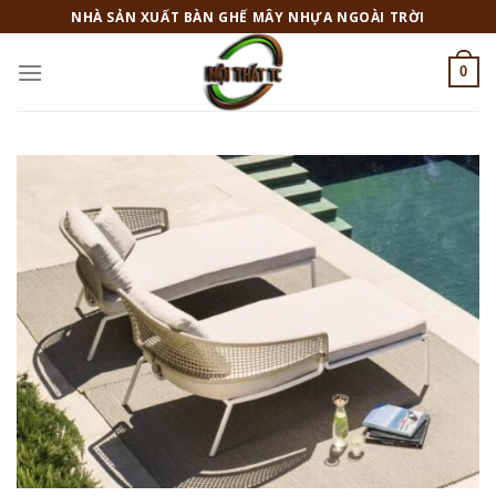
Skip
NHÀ SẢN XUẤT BÀN GHẾ MÂY NHỰA NGOÀI TRỜI
to
content
0