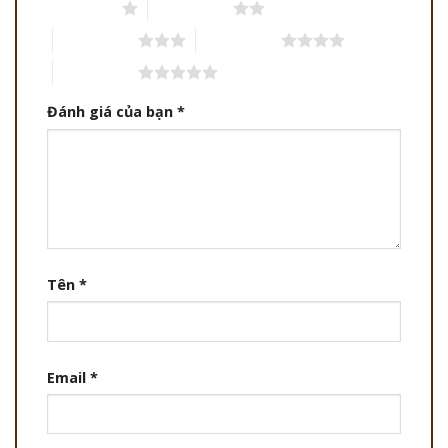
1 trên 5 sao
2 trên 5 sao
3 trên 5 sao
4 trên 5 sao
5 trên 5 sao
Đánh giá của bạn
*
Tên
*
Email
*