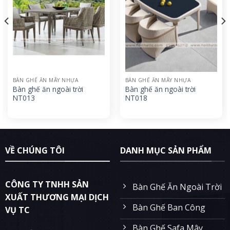
BÀN GHẾ ĂN MÂY NHỰA
BÀN GHẾ ĂN MÂY NHỰA
Bàn ghế ăn ngoài trời
Bàn ghế ăn ngoài trời
NT013
NT018
VỀ CHÚNG TÔI
DANH MỤC SẢN PHẨM
CÔNG TY TNHH SẢN
Bàn Ghế Ăn Ngoài Trời
XUẤT THƯƠNG MẠI DỊCH
Bàn Ghế Ban Công
VỤ TC
Bàn Ghế Safa Mây