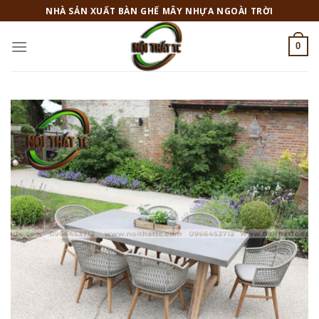
Skip
NHÀ SẢN XUẤT BÀN GHẾ MÂY NHỰA NGOÀI TRỜI
to
content
0