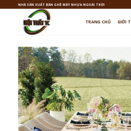
Skip
NHÀ SẢN XUẤT BÀN GHẾ MÂY NHỰA NGOÀI TRỜI
to
content
TRANG CHỦ
GIỚI 