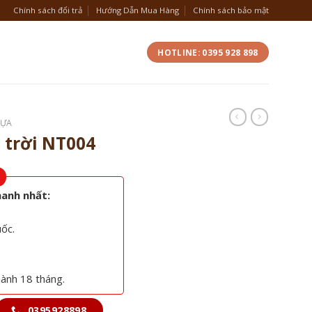
Chính sách đổi trả
Hướng Dẫn Mua Hàng
Chính sách bảo mật
HOTLINE: 0395 928 898
HỰA
 trời NT004
hanh nhất:
uốc.
hành 18 tháng.
0395928898