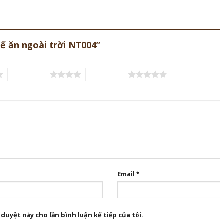
hế ăn ngoài trời NT004”
4 trên 5 sao
5 trên 5 sao
Email
*
 duyệt này cho lần bình luận kế tiếp của tôi.