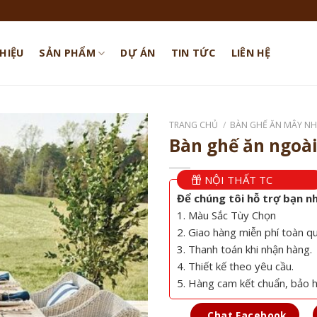
THIỆU
SẢN PHẨM
DỰ ÁN
TIN TỨC
LIÊN HỆ
TRANG CHỦ
/
BÀN GHẾ ĂN MÂY N
Bàn ghế ăn ngoài
NỘI THẤT TC
Để chúng tôi hỗ trợ bạn n
1. Màu Sắc Tùy Chọn
2. Giao hàng miễn phí toàn q
3. Thanh toán khi nhận hàng.
4. Thiết kế theo yêu cầu.
5. Hàng cam kết chuẩn, bảo 
Chat Facebook