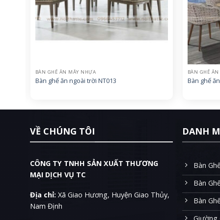
BÀN GHẾ ĂN MÂY NHỰA
BÀN GHẾ ĂN
Bàn ghế ăn ngoài trời NT013
Bàn ghế ăn
VỀ CHÚNG TÔI
DANH M
CÔNG TY TNHH SẢN XUẤT THƯƠNG
Bàn Ghế
MẠI DỊCH VỤ TC
Bàn Gh
Địa chỉ:
Xã Giao Hương, Huyện Giao Thủy,
Bàn Gh
Nam Định
Giường