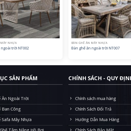
 MÂY NHỰA
BÀN GHẾ ĂN MÂY NHỰA
 ngoài trời NT002
Bàn ghế ăn ngoài trời NT007
ỤC SẢN PHẨM
CHÍNH SÁCH - QUY ĐỊN
 Ăn Ngoài Trời
Chính sách mua hàng
ế Ban Công
Chính Sách Đổi Trả
ế Safa Mây Nhựa
Hướng Dẫn Mua Hàng
 Ghế Tắm Nắng Hồ Bơi
Chính Sách Bảo Mật