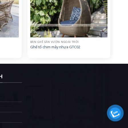
BÀN GHẾ SÂN VƯỜN NGOÀI TRỜI
Ghế tổ chim mây nhựa GTC02
H