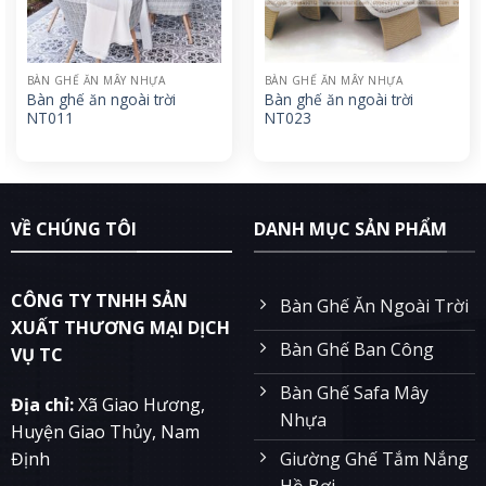
BÀN GHẾ ĂN MÂY NHỰA
BÀN GHẾ ĂN MÂY NHỰA
Bàn ghế ăn ngoài trời
Bàn ghế ăn ngoài trời
NT011
NT023
VỀ CHÚNG TÔI
DANH MỤC SẢN PHẨM
CÔNG TY TNHH SẢN
Bàn Ghế Ăn Ngoài Trời
XUẤT THƯƠNG MẠI DỊCH
Bàn Ghế Ban Công
VỤ TC
Bàn Ghế Safa Mây
Địa chỉ:
Xã Giao Hương,
Nhựa
Huyện Giao Thủy, Nam
Giường Ghế Tắm Nắng
Định
Hồ Bơi