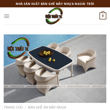
Skip
NHÀ SẢN XUẤT BÀN GHẾ MÂY NHỰA NGOÀI TRỜI
to
content
0
TRANG CHỦ
/
BÀN GHẾ ĂN MÂY NHỰA