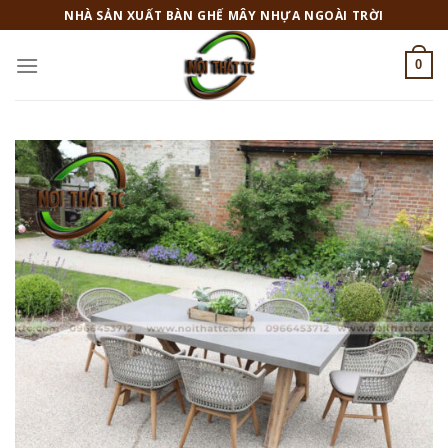
Skip
NHÀ SẢN XUẤT BÀN GHẾ MÂY NHỰA NGOÀI TRỜI
to
content
0