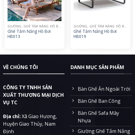
GIƯỜNG, GHẾ TẮM NẮNG HỒ BƠI
GIƯỜNG, GHẾ TẮM NẮNG HỒ BƠI
Ghế Tắm Nắng Hồ Bơi
Ghế Tắm Nắng Hồ Bơi
HB013
HB019
VỀ CHÚNG TÔI
DANH MỤC SẢN PHẨM
CÔNG TY TNHH SẢN
Bàn Ghế Ăn Ngoài Trời
XUẤT THƯƠNG MẠI DỊCH
Bàn Ghế Ban Công
VỤ TC
Bàn Ghế Safa Mây
Địa chỉ:
Xã Giao Hương,
Nhựa
Huyện Giao Thủy, Nam
Giường Ghế Tắm Nắng
Định