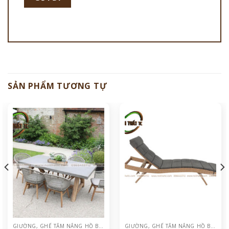
SẢN PHẨM TƯƠNG TỰ
GIƯỜNG, GHẾ TẮM NẮNG HỒ BƠI
GIƯỜNG, GHẾ TẮM NẮNG HỒ BƠI