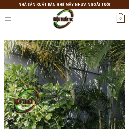
Skip
NHÀ SẢN XUẤT BÀN GHẾ MÂY NHỰA NGOÀI TRỜI
to
content
0