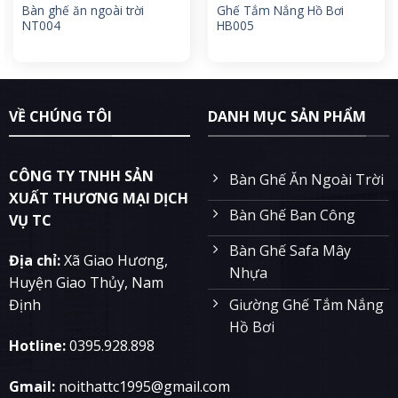
Bàn ghế ăn ngoài trời
Ghế Tắm Nắng Hồ Bơi
NT004
HB005
VỀ CHÚNG TÔI
DANH MỤC SẢN PHẨM
CÔNG TY TNHH SẢN
Bàn Ghế Ăn Ngoài Trời
XUẤT THƯƠNG MẠI DỊCH
Bàn Ghế Ban Công
VỤ TC
Bàn Ghế Safa Mây
Địa chỉ:
Xã Giao Hương,
Nhựa
Huyện Giao Thủy, Nam
Giường Ghế Tắm Nắng
Định
Hồ Bơi
Hotline:
0395.928.898
Gmail:
noithattc1995@gmail.com