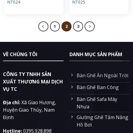
NT024
NT025
1
2
3
VỀ CHÚNG TÔI
DANH MỤC SẢN PHẨM
CÔNG TY TNHH SẢN
Bàn Ghế Ăn Ngoài Trời
XUẤT THƯƠNG MẠI DỊCH
Bàn Ghế Ban Công
VỤ TC
Bàn Ghế Safa Mây
Địa chỉ:
Xã Giao Hương,
Nhựa
Huyện Giao Thủy, Nam
Giường Ghế Tắm Nắng
Định
Hồ Bơi
Hotline:
0395.928.898