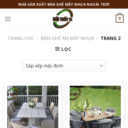
Skip
NHÀ SẢN XUẤT BÀN GHẾ MÂY NHỰA NGOÀI TRỜI
to
content
0
TRANG CHỦ
/
BÀN GHẾ ĂN MÂY NHỰA
/
TRANG 2
LỌC