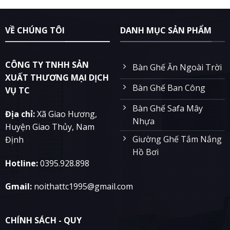
VỀ CHÚNG TÔI
DANH MỤC SẢN PHẨM
CÔNG TY TNHH SẢN
Bàn Ghế Ăn Ngoài Trời
XUẤT THƯƠNG MẠI DỊCH
Bàn Ghế Ban Công
VỤ TC
Bàn Ghế Safa Mây
Địa chỉ:
Xã Giao Hương,
Nhựa
Huyện Giao Thủy, Nam
Giường Ghế Tắm Nắng
Định
Hồ Bơi
Hotline:
0395.928.898
Gmail:
noithattc1995@gmail.com
CHÍNH SÁCH - QUY