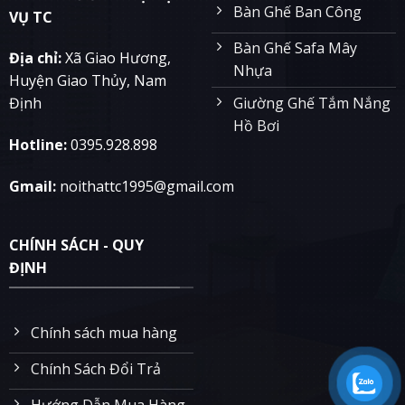
Bàn Ghế Ban Công
VỤ TC
Bàn Ghế Safa Mây
Địa chỉ:
Xã Giao Hương,
Nhựa
Huyện Giao Thủy, Nam
Giường Ghế Tắm Nắng
Định
Hồ Bơi
Hotline:
0395.928.898
Gmail:
noithattc1995@gmail.com
CHÍNH SÁCH - QUY
ĐỊNH
Chính sách mua hàng
Chính Sách Đổi Trả
Hướng Dẫn Mua Hàng