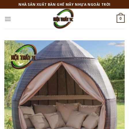
Skip
NHÀ SẢN XUẤT BÀN GHẾ MÂY NHỰA NGOÀI TRỜI
to
content
0