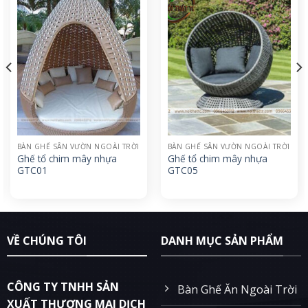
BÀN GHẾ SÂN VƯỜN NGOÀI TRỜI
BÀN GHẾ SÂN VƯỜN NGOÀI TRỜI
Ghế tổ chim mây nhựa
Ghế tổ chim mây nhựa
GTC01
GTC05
VỀ CHÚNG TÔI
DANH MỤC SẢN PHẨM
CÔNG TY TNHH SẢN
Bàn Ghế Ăn Ngoài Trời
XUẤT THƯƠNG MẠI DỊCH